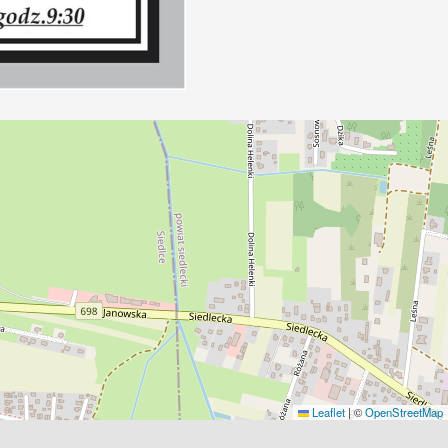
Leaflet
|
©
OpenStreetMap