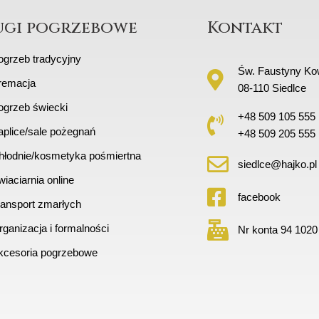
ugi pogrzebowe
Kontakt
ogrzeb tradycyjny
Św. Faustyny Kow
remacja
08-110 Siedlce
ogrzeb świecki
+48 509 105 555
aplice/sale pożegnań
+48 509 205 555
hłodnie/kosmetyka pośmiertna
siedlce@hajko.pl
iaciarnia online
facebook
ransport zmarłych
ganizacja i formalności
Nr konta 94 1020
kcesoria pogrzebowe