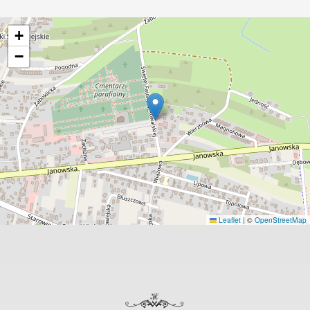
+
−
Leaflet
|
©
OpenStreetMap