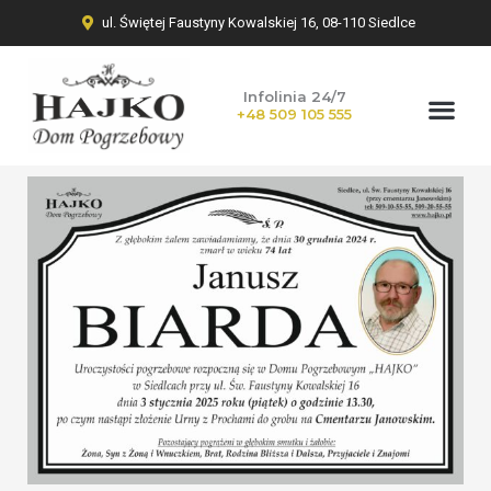
ul. Świętej Faustyny Kowalskiej 16, 08-110 Siedlce
Infolinia 24/7
+48 509 105 555