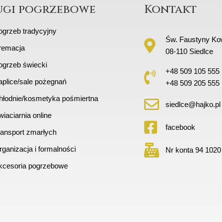
ugi pogrzebowe
Kontakt
ogrzeb tradycyjny
Św. Faustyny Kow
remacja
08-110 Siedlce
ogrzeb świecki
+48 509 105 555
aplice/sale pożegnań
+48 509 205 555
hłodnie/kosmetyka pośmiertna
siedlce@hajko.pl
iaciarnia online
facebook
ransport zmarłych
ganizacja i formalności
Nr konta 94 1020
kcesoria pogrzebowe