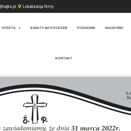
@hajko.pl
Lokalizacja firmy
OFERTA
KWIATY NA POGRZEB
PORADNIK
NAGROBKI
KONTAKT