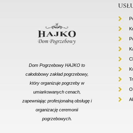
usł
P
K
P
K
C
Dom Pogrzebowy HAJKO to
Kw
całodobowy zakład pogrzebowy,
T
który organizuje pogrzeby w
Or
umiarkowanych cenach,
A
zapewniając profesjonalną obsługę i
organizację ceremonii
pogrzebowych.