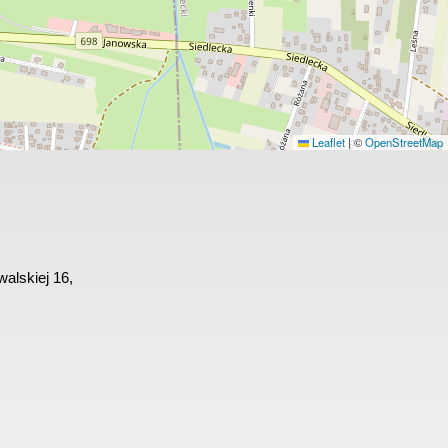
Leaflet
|
©
OpenStreetMap
alskiej 16,