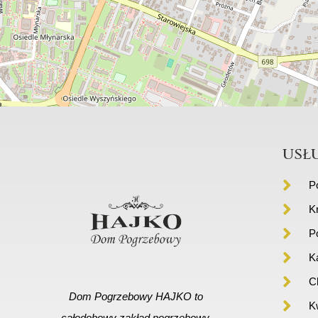
usł
P
K
P
K
C
Dom Pogrzebowy HAJKO to
Kw
całodobowy zakład pogrzebowy,