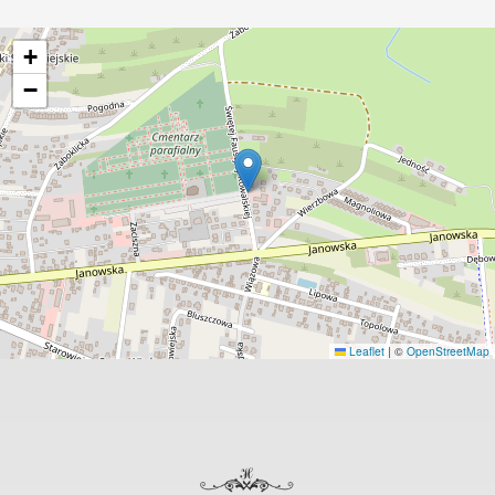
+
−
Leaflet
|
©
OpenStreetMap