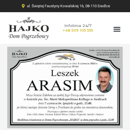
ul. Świętej Faustyny Kowalskiej 16, 08-110 Siedlce
Infolinia 24/7
+48 509 105 555