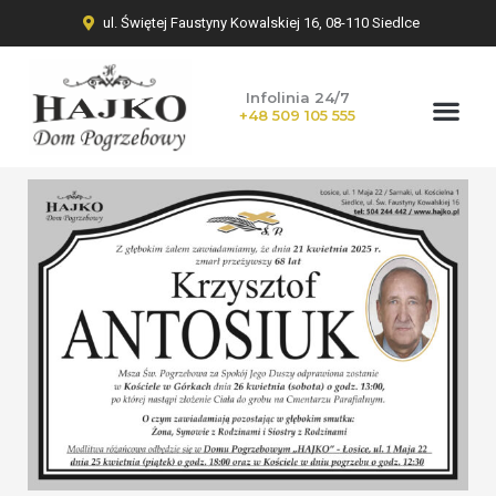
ul. Świętej Faustyny Kowalskiej 16, 08-110 Siedlce
Infolinia 24/7
+48 509 105 555