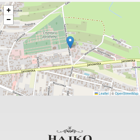
+
−
Leaflet
|
©
OpenStreetMap