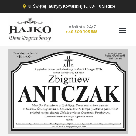
ul. Świętej Faustyny Kowalskiej 16, 08-110 Siedlce
Infolinia 24/7
+48 509 105 555