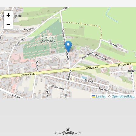
+
−
Leaflet
|
©
OpenStreetMap