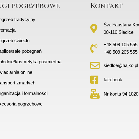
ugi pogrzebowe
Kontakt
ogrzeb tradycyjny
Św. Faustyny Kow
remacja
08-110 Siedlce
ogrzeb świecki
+48 509 105 555
aplice/sale pożegnań
+48 509 205 555
hłodnie/kosmetyka pośmiertna
siedlce@hajko.pl
iaciarnia online
facebook
ransport zmarłych
ganizacja i formalności
Nr konta 94 1020
kcesoria pogrzebowe