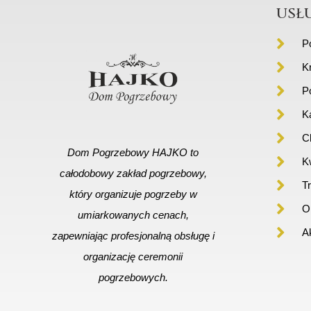
usł
P
K
P
K
C
Dom Pogrzebowy HAJKO to
Kw
całodobowy zakład pogrzebowy,
T
który organizuje pogrzeby w
Or
umiarkowanych cenach,
A
zapewniając profesjonalną obsługę i
organizację ceremonii
pogrzebowych.