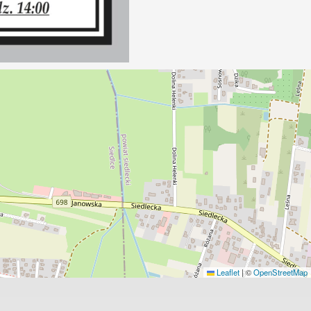
Leaflet
|
©
OpenStreetMap