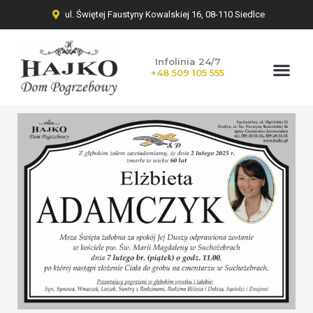
ul. Świętej Faustyny Kowalskiej 16, 08-110 Siedlce
Infolinia 24/7
+48 509 105 555