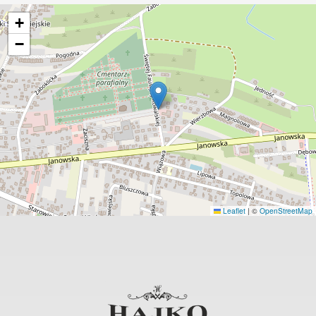
+
−
Leaflet
|
©
OpenStreetMap